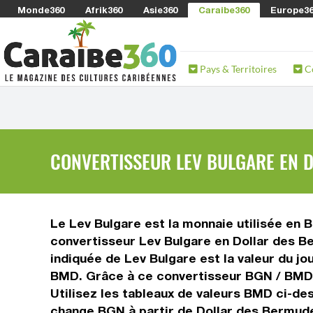
Monde360
Afrik360
Asie360
Caraibe360
Europe3
Pays & Territoires
C
CONVERTISSEUR LEV BULGARE EN 
Le Lev Bulgare est la monnaie utilisée en 
convertisseur Lev Bulgare en Dollar des B
indiquée de Lev Bulgare est la valeur du jo
BMD. Grâce à ce convertisseur BGN / BMD, 
Utilisez les tableaux de valeurs BMD ci-de
change BGN à partir de Dollar des Bermud