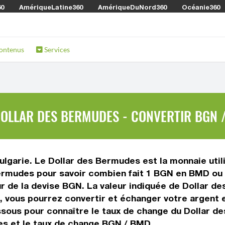
60
AmériqueLatine360
AmériqueDuNord360
Océanie360
ontenus
Services
DOLLAR DES BERMUDES - CONVERTIR BGN 
Bulgarie. Le Dollar des Bermudes est la monnaie uti
ermudes pour savoir combien fait 1 BGN en BMD ou l
ur de la devise BGN. La valeur indiquée de Dollar d
vous pourrez convertir et échanger votre argent e
ssous pour connaître le taux de change du Dollar d
es et le taux de change BGN / BMD.