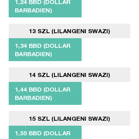
1,24 BBD (DOLLAR
BARBADIEN)
13 SZL (LILANGENI SWAZI)
1,34 BBD (DOLLAR
BARBADIEN)
14 SZL (LILANGENI SWAZI)
1,44 BBD (DOLLAR
BARBADIEN)
15 SZL (LILANGENI SWAZI)
1,55 BBD (DOLLAR