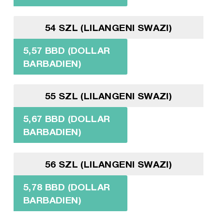
54 SZL (LILANGENI SWAZI)
5,57 BBD (DOLLAR
BARBADIEN)
55 SZL (LILANGENI SWAZI)
5,67 BBD (DOLLAR
BARBADIEN)
56 SZL (LILANGENI SWAZI)
5,78 BBD (DOLLAR
BARBADIEN)