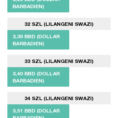
BARBADIEN)
32 SZL (LILANGENI SWAZI)
3,30 BBD (DOLLAR
BARBADIEN)
33 SZL (LILANGENI SWAZI)
3,40 BBD (DOLLAR
BARBADIEN)
34 SZL (LILANGENI SWAZI)
3,51 BBD (DOLLAR
BARBADIEN)