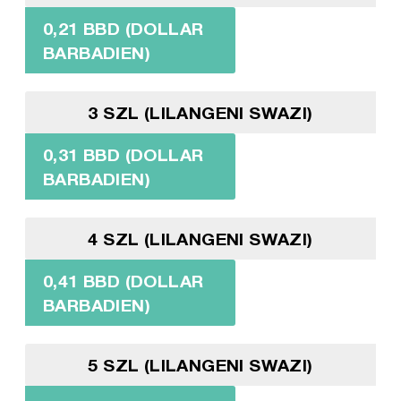
0,21 BBD (DOLLAR
BARBADIEN)
3 SZL (LILANGENI SWAZI)
0,31 BBD (DOLLAR
BARBADIEN)
4 SZL (LILANGENI SWAZI)
0,41 BBD (DOLLAR
BARBADIEN)
5 SZL (LILANGENI SWAZI)