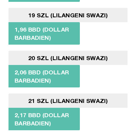
19 SZL (LILANGENI SWAZI)
1,96 BBD (DOLLAR
BARBADIEN)
20 SZL (LILANGENI SWAZI)
2,06 BBD (DOLLAR
BARBADIEN)
21 SZL (LILANGENI SWAZI)
2,17 BBD (DOLLAR
BARBADIEN)