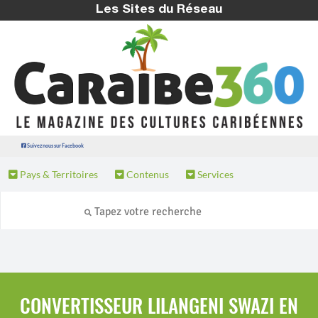
Les Sites du Réseau
Suivez nous sur Facebook
Pays & Territoires
Contenus
Services
CONVERTISSEUR LILANGENI SWAZI EN