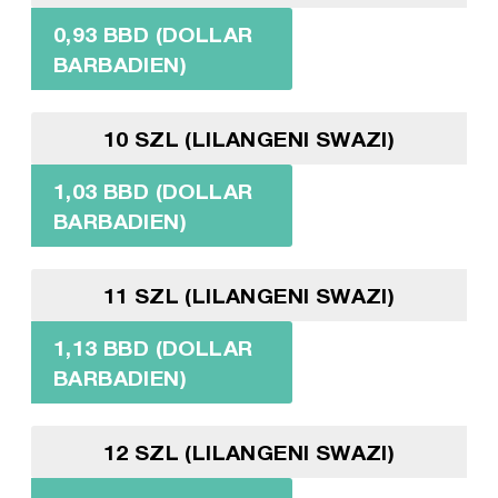
0,93 BBD (DOLLAR
BARBADIEN)
10 SZL (LILANGENI SWAZI)
1,03 BBD (DOLLAR
BARBADIEN)
11 SZL (LILANGENI SWAZI)
1,13 BBD (DOLLAR
BARBADIEN)
12 SZL (LILANGENI SWAZI)