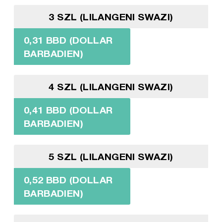
3 SZL (LILANGENI SWAZI)
0,31 BBD (DOLLAR
BARBADIEN)
4 SZL (LILANGENI SWAZI)
0,41 BBD (DOLLAR
BARBADIEN)
5 SZL (LILANGENI SWAZI)
0,52 BBD (DOLLAR
BARBADIEN)