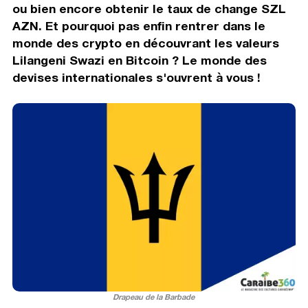
ou bien encore obtenir le taux de change SZL
AZN. Et pourquoi pas enfin rentrer dans le
monde des crypto en découvrant les valeurs
Lilangeni Swazi en Bitcoin ? Le monde des
devises internationales s'ouvrent à vous !
Drapeau de la Barbade