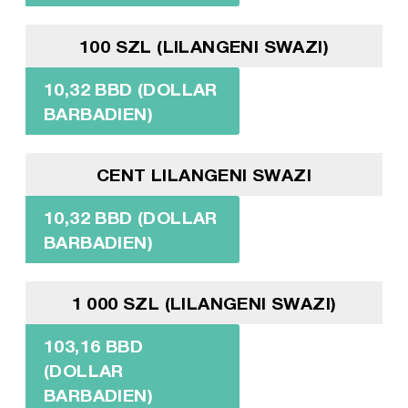
100 SZL (LILANGENI SWAZI)
10,32 BBD (DOLLAR
BARBADIEN)
CENT LILANGENI SWAZI
10,32 BBD (DOLLAR
BARBADIEN)
1 000 SZL (LILANGENI SWAZI)
103,16 BBD
(DOLLAR
BARBADIEN)