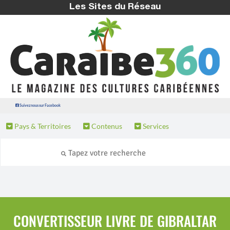
Les Sites du Réseau
Suivez nous sur Facebook
Pays & Territoires
Contenus
Services
CONVERTISSEUR LIVRE DE GIBRALTAR