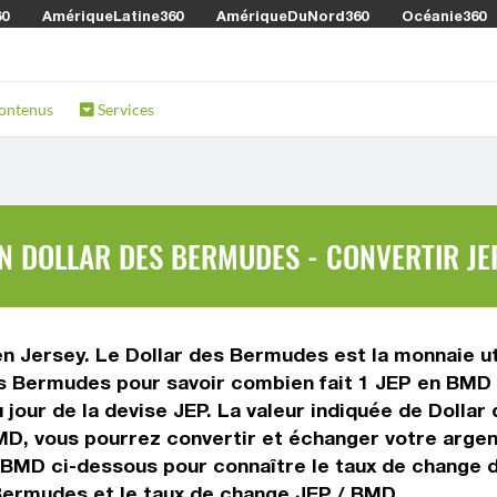
60
AmériqueLatine360
AmériqueDuNord360
Océanie360
ontenus
Services
EN DOLLAR DES BERMUDES - CONVERTIR JE
 en Jersey. Le Dollar des Bermudes est la monnaie u
s Bermudes pour savoir combien fait 1 JEP en BMD o
u jour de la devise JEP. La valeur indiquée de Dolla
D, vous pourrez convertir et échanger votre argent
 BMD ci-dessous pour connaître le taux de change d
 Bermudes et le taux de change JEP / BMD.