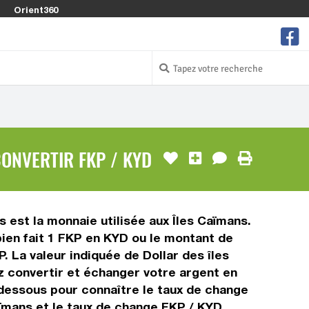
Orient360
CONVERTIR FKP / KYD
s est la monnaie utilisée aux Îles Caïmans.
bien fait 1 FKP en KYD ou le montant de
P. La valeur indiquée de Dollar des îles
z convertir et échanger votre argent en
i-dessous pour connaître le taux de change
aïmans et le taux de change FKP / KYD.