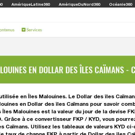
60
AmériqueLatine360
AmériqueDuNord360
Océanie360
ontenus
Services
LOUINES EN DOLLAR DES ÎLES CAÏMANS - 
utilisée en Îles Malouines. Le Dollar des îles Caïman
alouines en Dollar des îles Caïmans pour savoir com
 Îles Malouines est la valeur du jour de la devise FK
D. Grâce à ce convertisseur FKP / KYD, vous pourre
les Caïmans. Utilisez les tableaux de valeurs KYD c
 le taux de change FKP à partir de Dollar des îles C