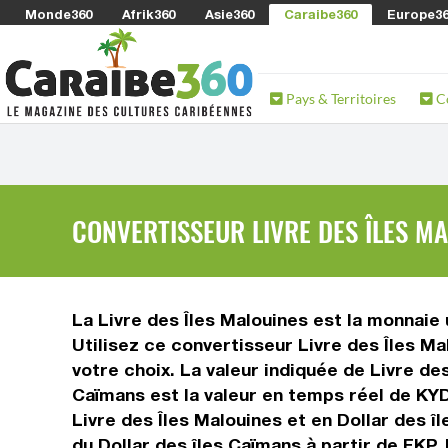
Monde360
Afrik360
Asie360
Caraibe360
Europe3
Pays & Territoires
C
CONVERTISSEUR LIVRE DES ÎLES MA
La Livre des Îles Malouines est la monnaie 
Utilisez ce convertisseur Livre des Îles M
votre choix. La valeur indiquée de Livre des
Caïmans est la valeur en temps réel de KY
Livre des Îles Malouines et en Dollar des î
du Dollar des îles Caïmans à partir de FKP,