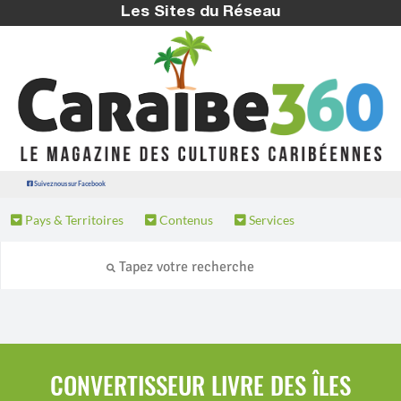
Les Sites du Réseau
Suivez nous sur Facebook
Pays & Territoires
Contenus
Services
CONVERTISSEUR LIVRE DES ÎLES