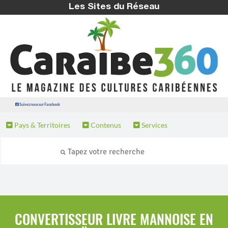
Les Sites du Réseau
Suivez nous sur Facebook
Pays & Territoires
Contenus
Services
CONVERTISSEUR LIVRE MANNOISE EN