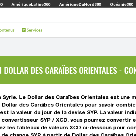
60
AmériqueLatine360
AmériqueDuNord360
Océanie360
ontenus
Services
N DOLLAR DES CARAÏBES ORIENTALES - CO
n Syrie. Le Dollar des Caraïbes Orientales est une m
n Dollar des Caraïbes Orientales pour savoir combie
est la valeur du jour de la devise SYP. La valeur in
 convertisseur SYP / XCD, vous pourrez convertir e
isez les tableaux de valeurs XCD ci-dessous pour con
ux de change SYP à partir de Dollar des Caraïbes Ori