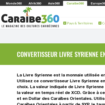
Monde360
Afrik360
Asie360
Caraibe360
Europe3
Pays & Territoires
C
CONVERTISSEUR LIVRE SYRIENNE E
La Livre Syrienne est la monnaie utilisée e
Utilisez ce convertisseur Livre Syrienne e
choix. La valeur indiquée de Livre Syrienne 
la valeur en temps réel de XCD. Grâce à ce
et en Dollar des Caraïbes Orientales. Util
Caraïbes Orientales à partir de SYP, le ta