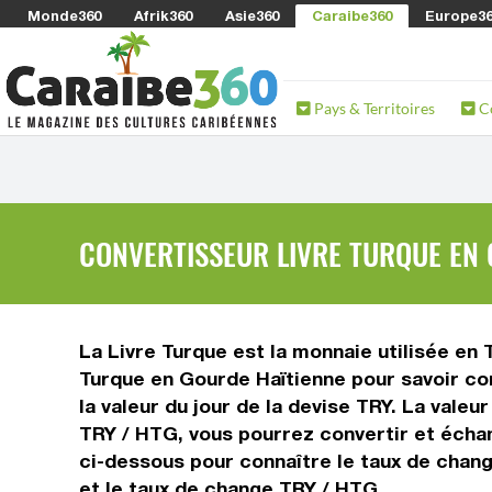
Monde360
Afrik360
Asie360
Caraibe360
Europe3
Pays & Territoires
C
CONVERTISSEUR LIVRE TURQUE EN 
La Livre Turque est la monnaie utilisée en 
Turque en Gourde Haïtienne pour savoir com
la valeur du jour de la devise TRY. La vale
TRY / HTG, vous pourrez convertir et échan
ci-dessous pour connaître le taux de chang
et le taux de change TRY / HTG.