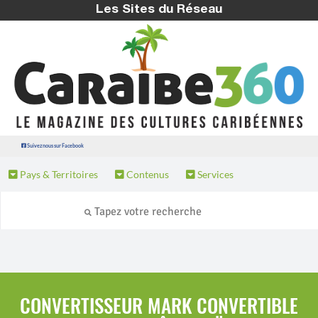
Les Sites du Réseau
Suivez nous sur Facebook
Pays & Territoires
Contenus
Services
CONVERTISSEUR MARK CONVERTIBLE