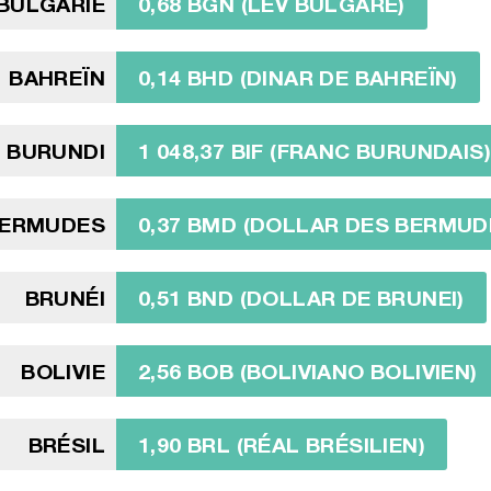
BULGARIE
0,68 BGN (LEV BULGARE)
BAHREÏN
0,14 BHD (DINAR DE BAHREÏN)
BURUNDI
1 048,37 BIF (FRANC BURUNDAIS)
ERMUDES
0,37 BMD (DOLLAR DES BERMUD
BRUNÉI
0,51 BND (DOLLAR DE BRUNEI)
BOLIVIE
2,56 BOB (BOLIVIANO BOLIVIEN)
BRÉSIL
1,90 BRL (RÉAL BRÉSILIEN)