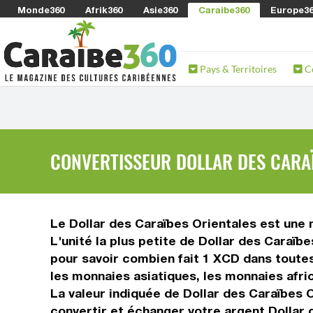
Monde360
Afrik360
Asie360
Caraibe360
Europe3
Pays & Territoires
C
CONVERTISSEUR DOLLAR DES CARA
Le Dollar des Caraïbes Orientales est une 
L'unité la plus petite de Dollar des Caraïb
pour savoir combien fait 1 XCD dans toute
les monnaies asiatiques, les monnaies afri
La valeur indiquée de Dollar des Caraïbes 
convertir et échanger votre argent Dollar 