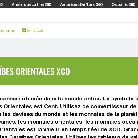
60
AmériqueLatine360
AmériqueDuNord360
Océanie360
ontenus
Services
ÏBES ORIENTALES XCD
monnaie utilisée dans le monde entier. Le symbole d
es Orientales est Cent. Utilisez ce convertisseur d
s les devises du monde et les monnaies de la planè
caines, les monnaies orientales, les monnaies océa
Orientales est la valeur en temps réel de XCD. Grâ
des Caraïbes Orientales. Utilisez les tableaux de v