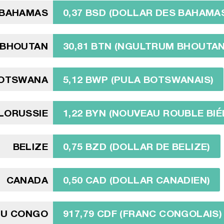
BAHAMAS
0,37 BSD (DOLLAR DES BAHAMA
BHOUTAN
30,81 BTN (NGULTRUM BHOUTAN
OTSWANA
5,12 BWP (PULA BOTSWANAIS)
ÉLORUSSIE
1,22 BYN (NOUVEAU ROUBLE BI
BELIZE
0,75 BZD (DOLLAR DE BELIZE)
CANADA
0,50 CAD (DOLLAR CANADIEN)
DU CONGO
917,79 CDF (FRANC CONGOLAIS)