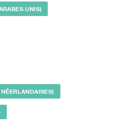
 ARABES UNIS)
S NÉERLANDAISES)
)