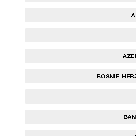
A
AZE
BOSNIE-HER
BA