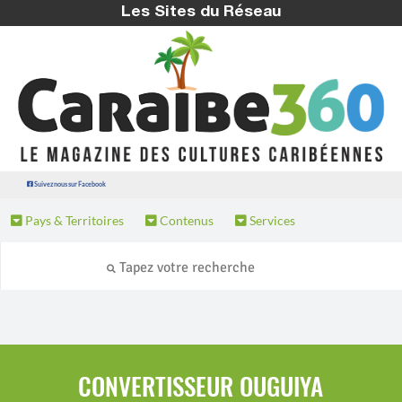
Les Sites du Réseau
Suivez nous sur Facebook
Pays & Territoires
Contenus
Services
CONVERTISSEUR OUGUIYA