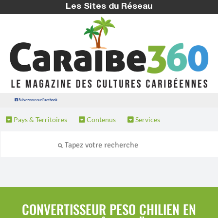
Les Sites du Réseau
Suivez nous sur Facebook
Pays & Territoires
Contenus
Services
CONVERTISSEUR PESO CHILIEN EN