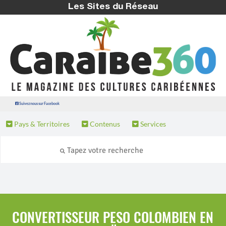
Les Sites du Réseau
Suivez nous sur Facebook
Pays & Territoires
Contenus
Services
CONVERTISSEUR PESO COLOMBIEN EN