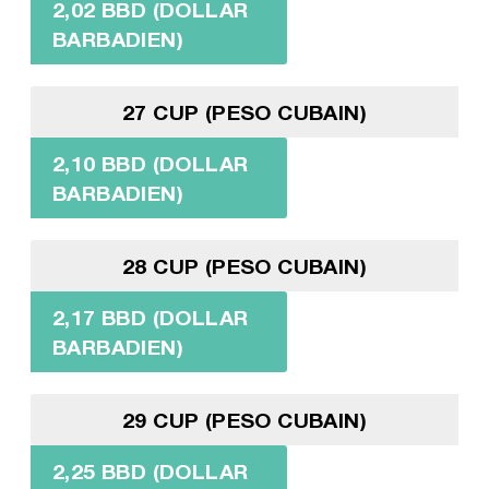
2,02 BBD (DOLLAR
BARBADIEN)
27 CUP (PESO CUBAIN)
2,10 BBD (DOLLAR
BARBADIEN)
28 CUP (PESO CUBAIN)
2,17 BBD (DOLLAR
BARBADIEN)
29 CUP (PESO CUBAIN)
2,25 BBD (DOLLAR