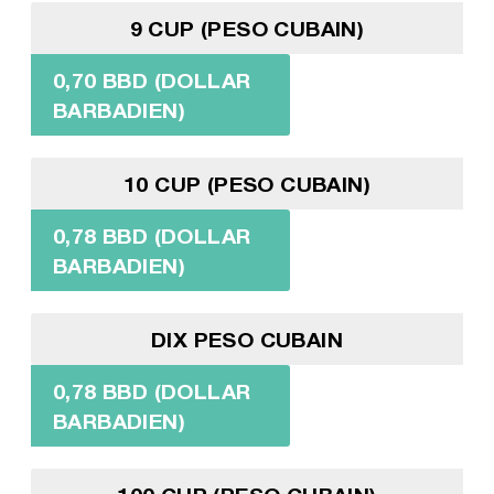
9 CUP (PESO CUBAIN)
0,70 BBD (DOLLAR
BARBADIEN)
10 CUP (PESO CUBAIN)
0,78 BBD (DOLLAR
BARBADIEN)
DIX PESO CUBAIN
0,78 BBD (DOLLAR
BARBADIEN)