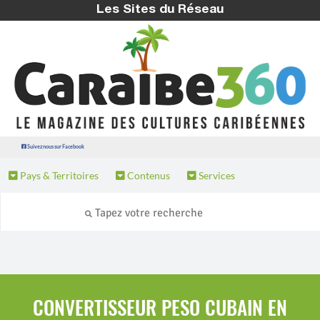
Les Sites du Réseau
Suivez nous sur Facebook
Pays & Territoires
Contenus
Services
CONVERTISSEUR PESO CUBAIN EN