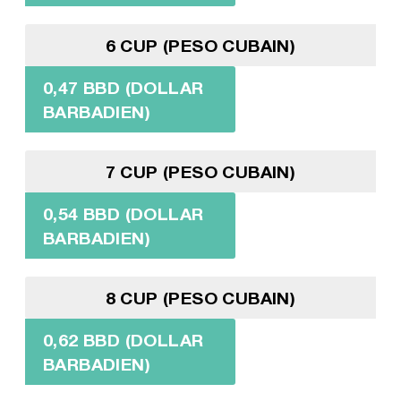
6 CUP (PESO CUBAIN)
0,47 BBD (DOLLAR
BARBADIEN)
7 CUP (PESO CUBAIN)
0,54 BBD (DOLLAR
BARBADIEN)
8 CUP (PESO CUBAIN)
0,62 BBD (DOLLAR
BARBADIEN)