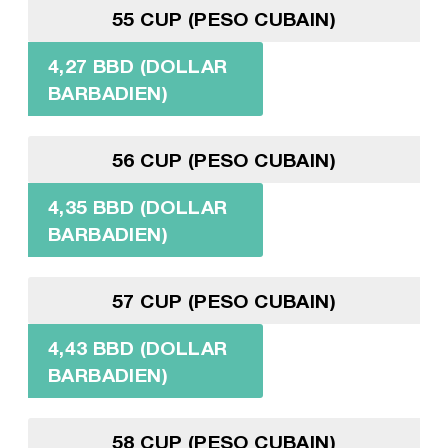
55 CUP (PESO CUBAIN)
4,27 BBD (DOLLAR
BARBADIEN)
56 CUP (PESO CUBAIN)
4,35 BBD (DOLLAR
BARBADIEN)
57 CUP (PESO CUBAIN)
4,43 BBD (DOLLAR
BARBADIEN)
58 CUP (PESO CUBAIN)