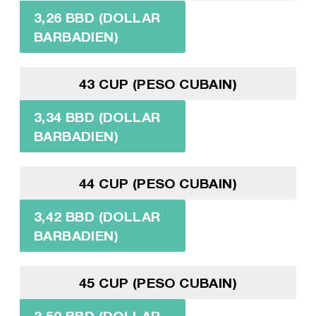
3,26 BBD (DOLLAR
BARBADIEN)
43 CUP (PESO CUBAIN)
3,34 BBD (DOLLAR
BARBADIEN)
44 CUP (PESO CUBAIN)
3,42 BBD (DOLLAR
BARBADIEN)
45 CUP (PESO CUBAIN)
3,50 BBD (DOLLAR