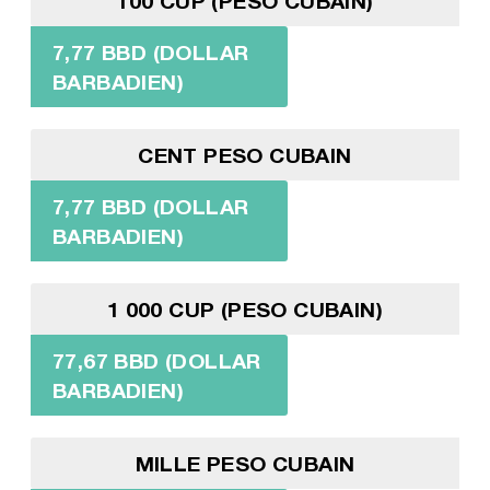
100 CUP (PESO CUBAIN)
7,77 BBD (DOLLAR
BARBADIEN)
CENT PESO CUBAIN
7,77 BBD (DOLLAR
BARBADIEN)
1 000 CUP (PESO CUBAIN)
77,67 BBD (DOLLAR
BARBADIEN)
MILLE PESO CUBAIN