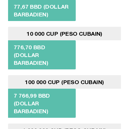
77,67 BBD (DOLLAR
BARBADIEN)
10 000 CUP (PESO CUBAIN)
776,70 BBD
(DOLLAR
BARBADIEN)
100 000 CUP (PESO CUBAIN)
7 766,99 BBD
(DOLLAR
BARBADIEN)