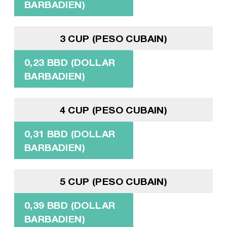
BARBADIEN)
3 CUP (PESO CUBAIN)
0,23 BBD (DOLLAR
BARBADIEN)
4 CUP (PESO CUBAIN)
0,31 BBD (DOLLAR
BARBADIEN)
5 CUP (PESO CUBAIN)
0,39 BBD (DOLLAR
BARBADIEN)