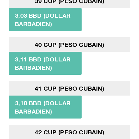
39 CUP (PESO CUBAIN)
3,03 BBD (DOLLAR
BARBADIEN)
40 CUP (PESO CUBAIN)
3,11 BBD (DOLLAR
BARBADIEN)
41 CUP (PESO CUBAIN)
3,18 BBD (DOLLAR
BARBADIEN)
42 CUP (PESO CUBAIN)