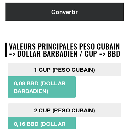
VALEURS PRINCIPALES PESO CUBAIN
=> DOLLAR BARBADIEN / CUP => BBD
1 CUP (PESO CUBAIN)
0,08 BBD (DOLLAR
BARBADIEN)
2 CUP (PESO CUBAIN)
0,16 BBD (DOLLAR