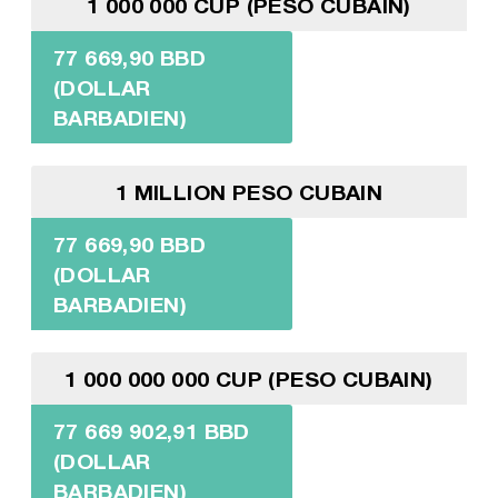
1 000 000 CUP (PESO CUBAIN)
77 669,90 BBD
(DOLLAR
BARBADIEN)
1 MILLION PESO CUBAIN
77 669,90 BBD
(DOLLAR
BARBADIEN)
1 000 000 000 CUP (PESO CUBAIN)
77 669 902,91 BBD
(DOLLAR
BARBADIEN)