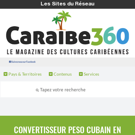
Les Sites du Réseau
Suivez nous sur Facebook
Pays & Territoires
Contenus
Services
CONVERTISSEUR PESO CUBAIN EN