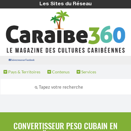
Les Sites du Réseau
Suivez nous sur Facebook
Pays & Territoires
Contenus
Services
CONVERTISSEUR PESO CUBAIN EN