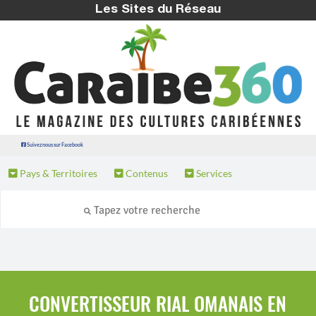
Les Sites du Réseau
Suivez nous sur Facebook
Pays & Territoires
Contenus
Services
CONVERTISSEUR RIAL OMANAIS EN