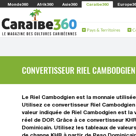
Monde360
Afrik360
Asie360
Caraibe360
Europe3
Pays & Territoires
C
CONVERTISSEUR RIEL CAMBODGIEN 
Le Riel Cambodgien est la monnaie utilisé
Utilisez ce convertisseur Riel Cambodgien
valeur indiquée de Riel Cambodgien est la 
réel de DOP. Grâce à ce convertisseur KHR
Dominicain. Utilisez les tableaux de valeu
de change KHR à partir de Peso Dominicain