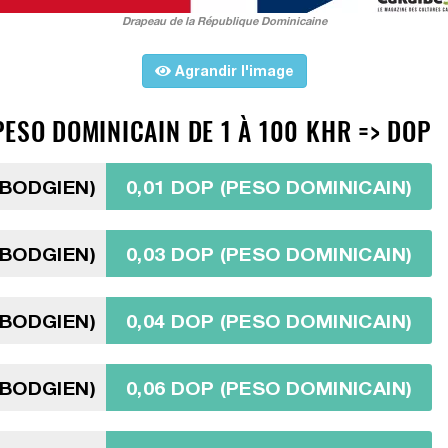
Drapeau de la République Dominicaine
Agrandir l'image
ESO DOMINICAIN DE 1 À 100 KHR => DOP
MBODGIEN)
0,01 DOP (PESO DOMINICAIN)
MBODGIEN)
0,03 DOP (PESO DOMINICAIN)
MBODGIEN)
0,04 DOP (PESO DOMINICAIN)
MBODGIEN)
0,06 DOP (PESO DOMINICAIN)