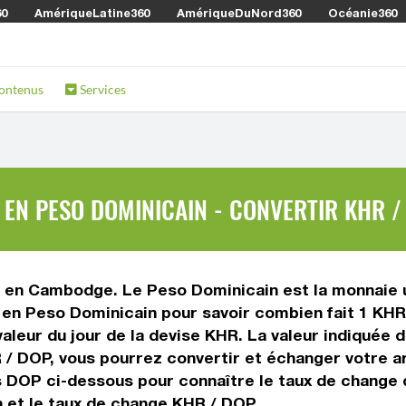
60
AmériqueLatine360
AmériqueDuNord360
Océanie360
ontenus
Services
EN PESO DOMINICAIN - CONVERTIR KHR /
e en Cambodge. Le Peso Dominicain est la monnaie u
 en Peso Dominicain pour savoir combien fait 1 KHR
valeur du jour de la devise KHR. La valeur indiquée 
 / DOP, vous pourrez convertir et échanger votre 
rs DOP ci-dessous pour connaître le taux de change 
 et le taux de change KHR / DOP.