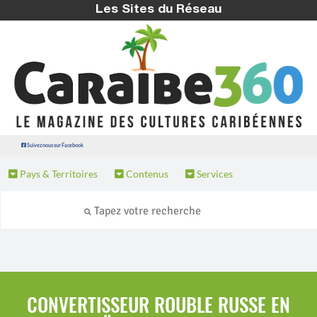
Les Sites du Réseau
Suivez nous sur Facebook
Pays & Territoires
Contenus
Services
CONVERTISSEUR ROUBLE RUSSE EN