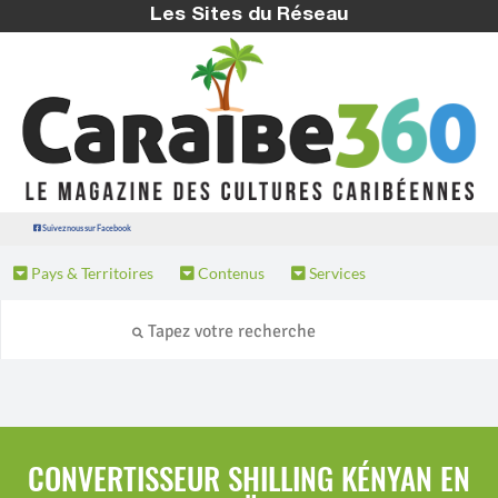
Les Sites du Réseau
Suivez nous sur Facebook
Pays & Territoires
Contenus
Services
CONVERTISSEUR SHILLING KÉNYAN EN