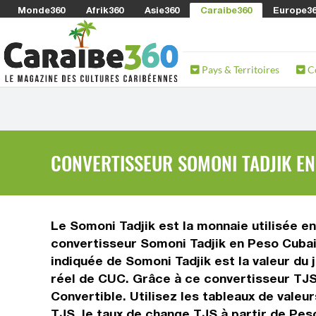
Monde360
Afrik360
Asie360
Caraibe360
Europe3
Pays & Territoires
C
CONVERTISSEUR SOMONI TADJIK EN
Le Somoni Tadjik est la monnaie utilisée en
convertisseur Somoni Tadjik en Peso Cubain
indiquée de Somoni Tadjik est la valeur du 
réel de CUC. Grâce à ce convertisseur TJS
Convertible. Utilisez les tableaux de vale
TJS, le taux de change TJS à partir de Pes