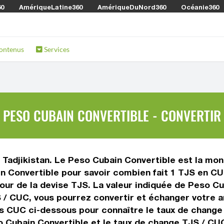
60
AmériqueLatine360
AmériqueDuNord360
Océanie360
ontenus
Services
 PESO CUBAIN CONVERTIBLE - CONVERTIR 
 Tadjikistan. Le Peso Cubain Convertible est la monn
 Convertible pour savoir combien fait 1 TJS en CUC
jour de la devise TJS. La valeur indiquée de Peso C
 / CUC, vous pourrez convertir et échanger votre a
urs CUC ci-dessous pour connaître le taux de change
o Cubain Convertible et le taux de change TJS / CU