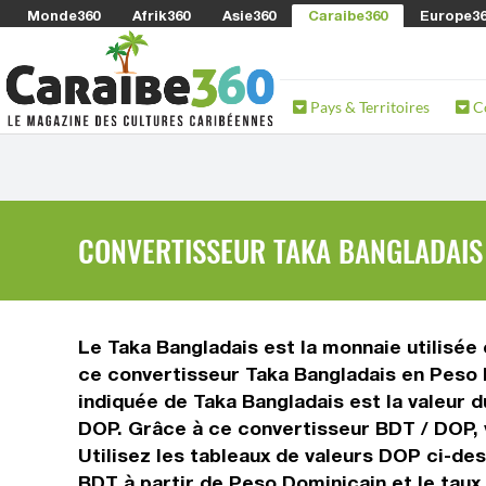
Monde360
Afrik360
Asie360
Caraibe360
Europe3
Pays & Territoires
C
CONVERTISSEUR TAKA BANGLADAIS 
Le Taka Bangladais est la monnaie utilisée
ce convertisseur Taka Bangladais en Peso 
indiquée de Taka Bangladais est la valeur d
DOP. Grâce à ce convertisseur BDT / DOP, 
Utilisez les tableaux de valeurs DOP ci-de
BDT à partir de Peso Dominicain et le tau