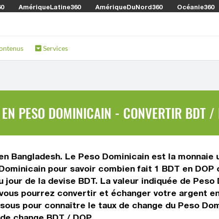
60
AmériqueLatine360
AmériqueDuNord360
Océanie360
ontenus
Services
EN PESO DOMINICAIN - CONVERTIR BDT /
 en Bangladesh. Le Peso Dominicain est la monnaie u
Dominicain pour savoir combien fait 1 BDT en DOP o
u jour de la devise BDT. La valeur indiquée de Peso
vous pourrez convertir et échanger votre argent en
ssous pour connaître le taux de change du Peso Domi
x de change BDT / DOP.