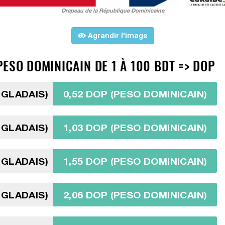
Drapeau de la République Dominicaine
Agrandir l'image
ESO DOMINICAIN DE 1 À 100 BDT => DOP
NGLADAIS)
0,52 DOP (PESO DOMINICAIN)
NGLADAIS)
1,03 DOP (PESO DOMINICAIN)
NGLADAIS)
1,55 DOP (PESO DOMINICAIN)
NGLADAIS)
2,06 DOP (PESO DOMINICAIN)