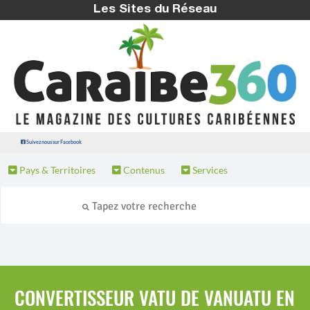
Les Sites du Réseau
Suivez nous sur Facebook
Pays & Territoires
Contenus
Services
CONVERTISSEUR VATU DE VANUATU EN