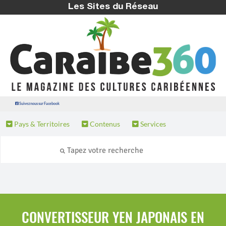
Les Sites du Réseau
Suivez nous sur Facebook
Pays & Territoires
Contenus
Services
CONVERTISSEUR YEN JAPONAIS EN