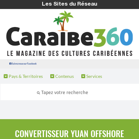
Les Sites du Réseau
Suivez nous sur Facebook
Pays & Territoires
Contenus
Services
CONVERTISSEUR YUAN OFFSHORE