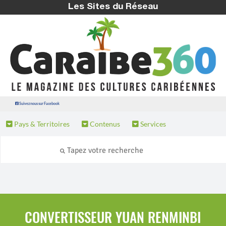
Les Sites du Réseau
Suivez nous sur Facebook
Pays & Territoires
Contenus
Services
CONVERTISSEUR YUAN RENMINBI