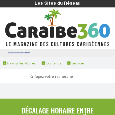
Les Sites du Réseau
Suivez nous sur Facebook
Pays & Territoires
Contenus
Services
DÉCALAGE HORAIRE ENTRE