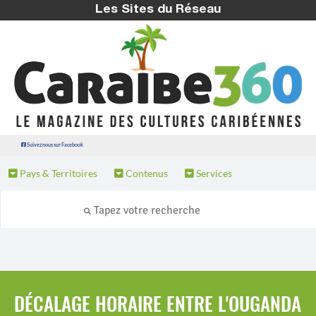
Les Sites du Réseau
Suivez nous sur Facebook
Pays & Territoires
Contenus
Services
DÉCALAGE HORAIRE ENTRE L'OUGANDA