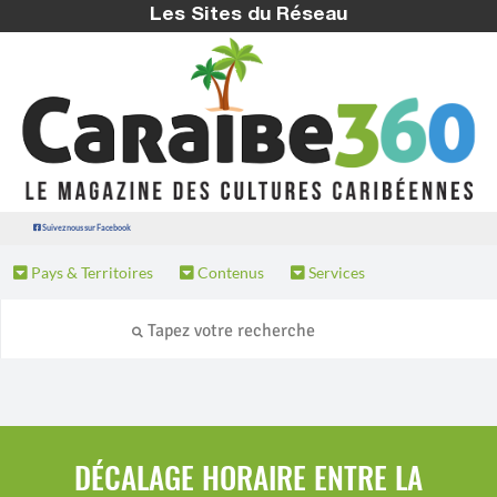
Les Sites du Réseau
Suivez nous sur Facebook
Pays & Territoires
Contenus
Services
DÉCALAGE HORAIRE ENTRE LA