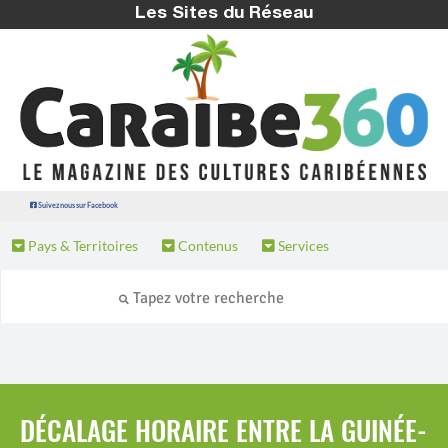
Les Sites du Réseau
Suivez nous sur Facebook
Pays & Territoires
Contenus
Services
DÉCALAGE HORAIRE ENTRE LA GUINÉE-