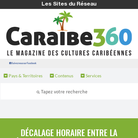
Les Sites du Réseau
Suivez nous sur Facebook
Pays & Territoires
Contenus
Services
DÉCALAGE HORAIRE ENTRE LA