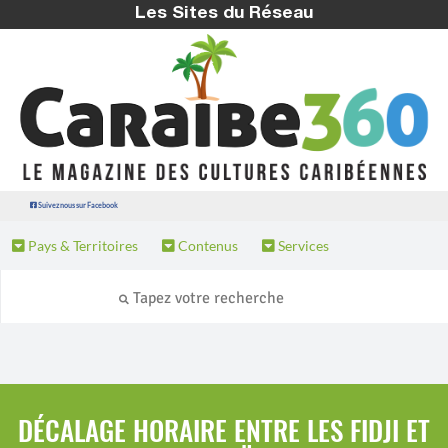
Les Sites du Réseau
Suivez nous sur Facebook
Pays & Territoires
Contenus
Services
DÉCALAGE HORAIRE ENTRE LES FIDJI ET