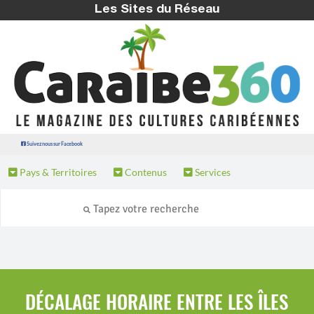
Les Sites du Réseau
Suivez nous sur Facebook
Pays & Territoires
Contenus
Services
DÉCALAGE HORAIRE ENTRE LES ÎLES