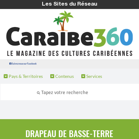
Les Sites du Réseau
Suivez nous sur Facebook
Pays & Territoires
Contenus
Services
DRAPEAU DE BASSE-TERRE