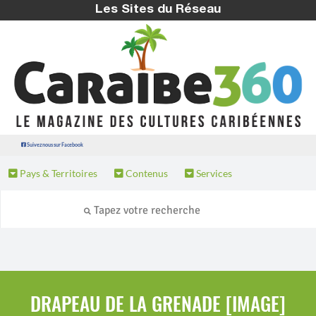
Les Sites du Réseau
Suivez nous sur Facebook
Pays & Territoires
Contenus
Services
DRAPEAU DE LA GRENADE [IMAGE]