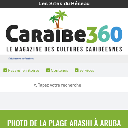
Les Sites du Réseau
Suivez nous sur Facebook
Pays & Territoires
Contenus
Services
PHOTO DE LA PLAGE ARASHI À ARUBA