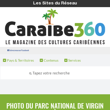
Les Sites du Réseau
Suivez nous sur Facebook
Pays & Territoires
Contenus
Services
PHOTO DU PARC NATIONAL DE VIRGIN