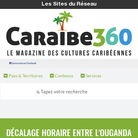
Les Sites du Réseau
Suivez nous sur Facebook
Pays & Territoires
Contenus
Services
DÉCALAGE HORAIRE ENTRE L'OUGANDA