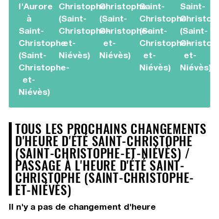
l'Aurore
Christophe
Christophe
Saint-
Saint-
à
(Saint-
(Saint-
Christophe
Christop
Saint-
Christophe-
Christophe-
(Saint-
(Saint-
Christophe
et-
et-
Christophe-
Christop
(Saint-
Niévès)
Niévès)
et-
et-
Christophe-
Niévès)
Niévès)
et-
Niévès)
TOUS LES PROCHAINS CHANGEMENTS
D'HEURE D'ÉTÉ SAINT-CHRISTOPHE
(SAINT-CHRISTOPHE-ET-NIÉVÈS) /
PASSAGE À L'HEURE D'ÉTÉ SAINT-
CHRISTOPHE (SAINT-CHRISTOPHE-
ET-NIÉVÈS)
Il n'y a pas de changement d'heure