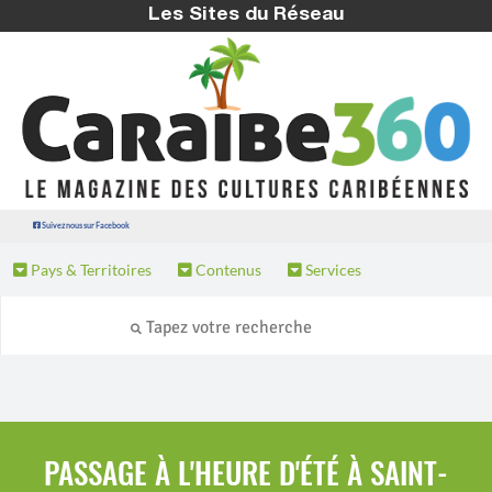
Les Sites du Réseau
Suivez nous sur Facebook
Pays & Territoires
Contenus
Services
PASSAGE À L'HEURE D'ÉTÉ À SAINT-