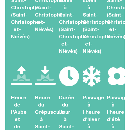
Saint-
Christophe
soleil
soleil
Saint-
Christophe
(Saint-
à
à
Christop
(Saint-
Christophe-
Saint-
Saint-
(Saint-
Christophe-
et-
Christophe
Christophe
Christop
et-
Niévès)
(Saint-
(Saint-
et-
Niévès)
Christophe-
Christophe-
Niévès)
et-
et-
Niévès)
Niévès)
Heure
Heure
Durée
Passage
Passage
de
du
du
à
à
l'Aube
Crépuscule
Jour
l'heure
l'heure
et
à
à
d'hiver
d'été
de
Saint-
Saint-
à
à