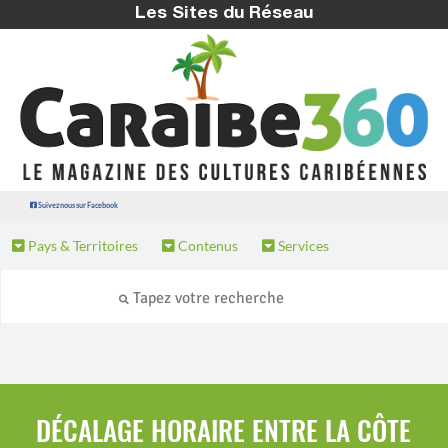
Les Sites du Réseau
Suivez nous sur Facebook
Pays & Territoires
Contenus
Services
DÉCALAGE HORAIRE ENTRE LA CÔTE