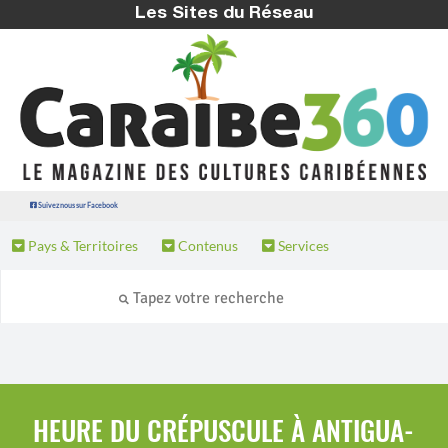
Les Sites du Réseau
Suivez nous sur Facebook
Pays & Territoires
Contenus
Services
HEURE DU CRÉPUSCULE À ANTIGUA-