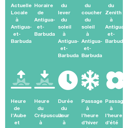
Actuelle
Horaire
du
du
du
Locale
de
lever
coucher
Zenith
à
Antigua-
du
du
à
Antigua-
et-
soleil
soleil
Antigua-
et-
Barbuda
à
à
et-
Barbuda
Antigua-
Antigua-
Barbuda
et-
et-
Barbuda
Barbuda
Heure
Heure
Durée
Passage
Passage
de
du
du
à
à
l'Aube
Crépuscule
Jour
l'heure
l'heure
et
à
à
d'hiver
d'été