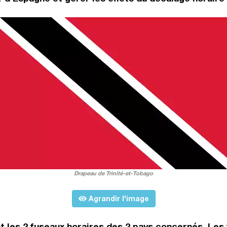
Drapeau de Trinité-et-Tobago
Agrandir l'image
t les 2 fuseaux horaires des 2 pays concernés. Les 