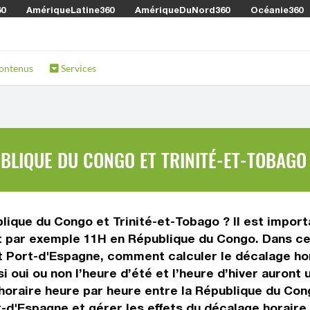
60
AmériqueLatine360
AmériqueDuNord360
Océanie360
ontenus
Services
BLIQUE DU CONGO ET TRINITÉ-ET-TOBAGO
lique du Congo et Trinité-et-Tobago ? Il est importa
st par exemple 11H en République du Congo. Dans cet
et Port-d'Espagne, comment calculer le décalage ho
i oui ou non l’heure d’été et l’heure d’hiver auront
oraire heure par heure entre la République du Cong
-d'Espagne et gérer les effets du décalage horaire 