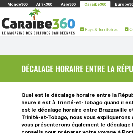
Monde360
Afrik360
Asie360
Caraibe360
Europe3
Pays & Territoires
C
DÉCALAGE HORAIRE ENTRE LA RÉPU
Quel est le décalage horaire entre la Répub
heure il est à Trinité-et-Tobago quand il e
est le décalage horaire entre Brazzaville 
Trinité-et-Tobago, nous vous expliquerons s
vous présenterons également le décalage h
conseils pour préparer votre voyage à Port