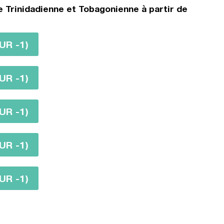
 Trinidadienne et Tobagonienne à partir de
UR -1)
UR -1)
UR -1)
UR -1)
UR -1)