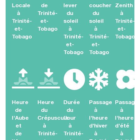
Locale
de
lever
coucher
Zenith
à
Trinité-
du
du
à
Trinité-
et-
soleil
soleil
Trinité-
et-
Tobago
à
à
et-
Tobago
Trinité-
Trinité-
Tobago
et-
et-
Tobago
Tobago
Heure
Heure
Durée
Passage
Passage
de
du
du
à
à
l'Aube
Crépuscule
Jour
l'heure
l'heure
et
à
à
d'hiver
d'été
de
Trinité-
Trinité-
à
à