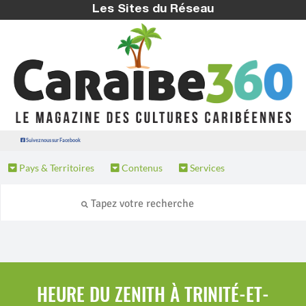
Les Sites du Réseau
Suivez nous sur Facebook
Pays & Territoires
Contenus
Services
HEURE DU ZENITH À TRINITÉ-ET-