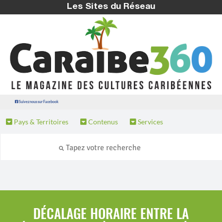
Les Sites du Réseau
Suivez nous sur Facebook
Pays & Territoires
Contenus
Services
DÉCALAGE HORAIRE ENTRE LA