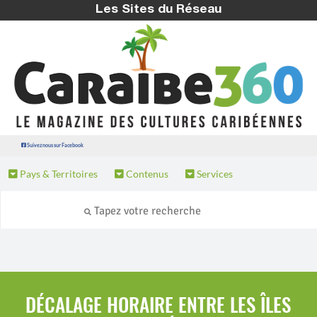
Les Sites du Réseau
Suivez nous sur Facebook
Pays & Territoires
Contenus
Services
DÉCALAGE HORAIRE ENTRE LES ÎLES