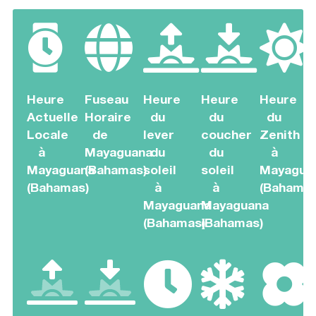
Heure
Fuseau
Heure
Heure
Heure
Actuelle
Horaire
du
du
du
Locale
de
lever
coucher
Zenith
à
Mayaguana
du
du
à
Mayaguana
(Bahamas)
soleil
soleil
Mayagua
(Bahamas)
à
à
(Bahamas
Mayaguana
Mayaguana
(Bahamas)
(Bahamas)