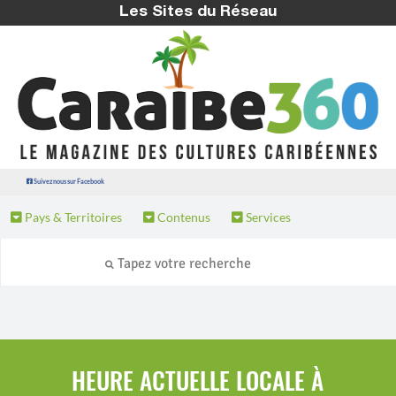
Les Sites du Réseau
Suivez nous sur Facebook
Pays & Territoires
Contenus
Services
HEURE ACTUELLE LOCALE À