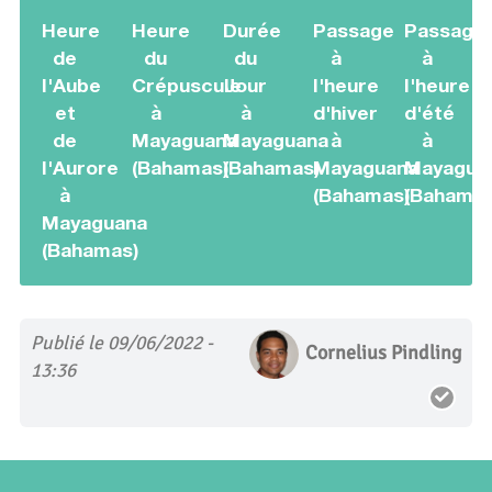
Heure
Heure
Durée
Passage
Passage
de
du
du
à
à
l'Aube
Crépuscule
Jour
l'heure
l'heure
et
à
à
d'hiver
d'été
de
Mayaguana
Mayaguana
à
à
l'Aurore
(Bahamas)
(Bahamas)
Mayaguana
Mayagua
à
(Bahamas)
(Bahamas
Mayaguana
(Bahamas)
Publié le 09/06/2022 -
Cornelius Pindling
13:36