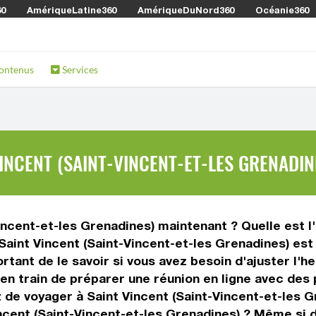
60
AmériqueLatine360
AmériqueDuNord360
Océanie360
ontenus
Services
INCENT (SAINT-VINCENT-ET-LES GRENADIN
Vincent-et-les Grenadines) maintenant ? Quelle est l'
Saint Vincent (Saint-Vincent-et-les Grenadines) est 
tant de le savoir si vous avez besoin d'ajuster l'h
en train de préparer une réunion en ligne avec des 
 de voyager à Saint Vincent (Saint-Vincent-et-les 
incent (Saint-Vincent-et-les Grenadines) ? Même si 