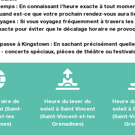
u temps : En connaissant l'heure exacte à tout mom
uand est-ce que votre prochain rendez-vous aura lie
oyages : Si vous voyagez fréquemment à travers les f
acte pour éviter que le décalage horaire ne provoq
 passe à Kingstown : En sachant précisément quelle
 - concerts spéciaux, pièces de théâtre ou festivals
aire de
Heure du lever du
Heure d
t (Saint-
soleil à Saint Vincent
soleil à 
et-les
(Saint-Vincent-et-les
(Saint-V
nes)
Grenadines)
Gre