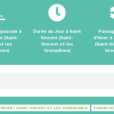
puscule à
Durée du Jour à Saint
Passag
t (Saint-
Vincent (Saint-
d'hiver à
et-les
Vincent-et-les
(Saint-V
nes)
Grenadines)
Gre
VINCENT (SAINT-VINCENT-ET-LES GRENADINES)
FUSEAU HO