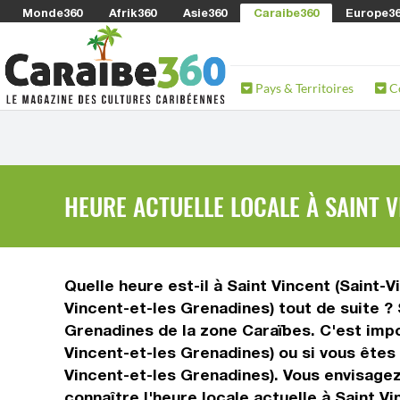
Monde360
Afrik360
Asie360
Caraibe360
Europe3
Pays & Territoires
C
HEURE ACTUELLE LOCALE À SAINT V
Quelle heure est-il à Saint Vincent (Saint-
Vincent-et-les Grenadines) tout de suite ? 
Grenadines de la zone Caraïbes. C'est impor
Vincent-et-les Grenadines) ou si vous êtes 
Vincent-et-les Grenadines). Vous envisagez
connaître l'heure locale actuelle à Saint V