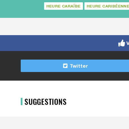
HEURE CARAÏBE
HEURE CARIBÉENN
V
Twitter
SUGGESTIONS