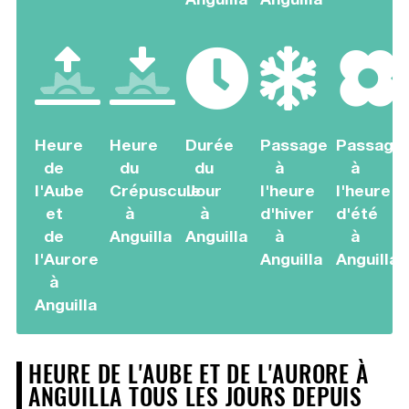
Heure
Heure
Durée
Passage
Passage
de
du
du
à
à
l'Aube
Crépuscule
Jour
l'heure
l'heure
et
à
à
d'hiver
d'été
de
Anguilla
Anguilla
à
à
l'Aurore
Anguilla
Anguilla
à
Anguilla
HEURE DE L'AUBE ET DE L'AURORE À
ANGUILLA TOUS LES JOURS DEPUIS