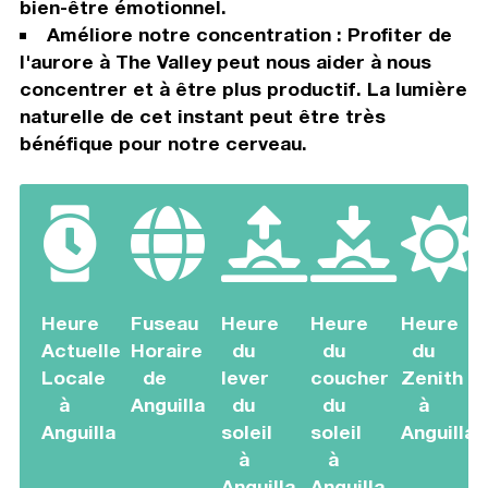
bien-être émotionnel.
Améliore notre concentration : Profiter de
l'aurore à The Valley peut nous aider à nous
concentrer et à être plus productif. La lumière
naturelle de cet instant peut être très
bénéfique pour notre cerveau.
Heure
Fuseau
Heure
Heure
Heure
Actuelle
Horaire
du
du
du
Locale
de
lever
coucher
Zenith
à
Anguilla
du
du
à
Anguilla
soleil
soleil
Anguilla
à
à
Anguilla
Anguilla