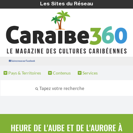
Les Sites du Réseau
Suivez nous sur Facebook
Pays & Territoires
Contenus
Services
HEURE DE L'AUBE ET DE L'AURORE À