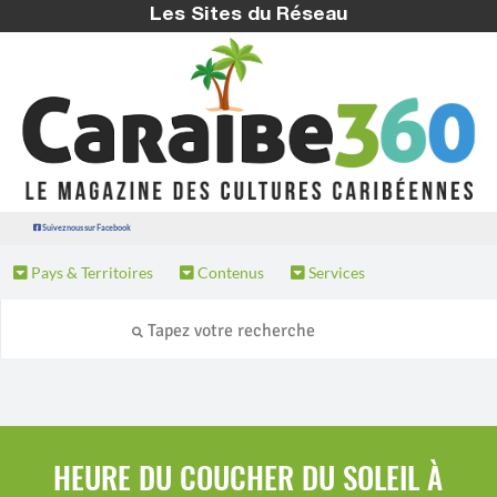
Les Sites du Réseau
Suivez nous sur Facebook
Pays & Territoires
Contenus
Services
HEURE DU COUCHER DU SOLEIL À