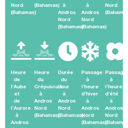
Nord
(Bahamas)
à
à
Nord
(Bahamas)
Andros
Andros
(Bahamas
Nord
Nord
(Bahamas)
(Bahamas)
Heure
Heure
Durée
Passage
Passage
de
du
du
à
à
l'Aube
Crépuscule
Jour
l'heure
l'heure
et
à
à
d'hiver
d'été
de
Andros
Andros
à
à
l'Aurore
Nord
Nord
Andros
Andros
à
(Bahamas)
(Bahamas)
Nord
Nord
Andros
(Bahamas)
(Bahamas