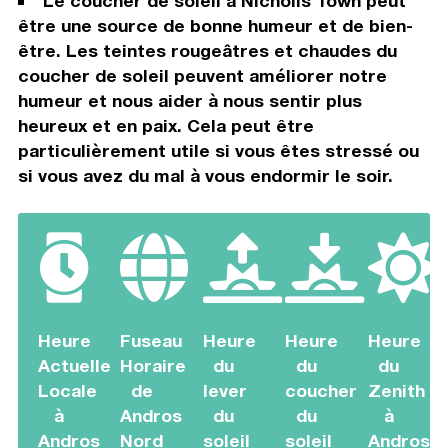
Le coucher de soleil à Nicholls Town peut
être une source de bonne humeur et de bien-
être. Les teintes rougeâtres et chaudes du
coucher de soleil peuvent améliorer notre
humeur et nous aider à nous sentir plus
heureux et en paix. Cela peut être
particulièrement utile si vous êtes stressé ou
si vous avez du mal à vous endormir le soir.
Heure
Fuseau
Heure
Heure
Heure
Actuelle
Horaire
du
du
du
Locale
de
lever
coucher
Zenith
à
Andros
du
du
à
Andros
Nord
soleil
soleil
Andros